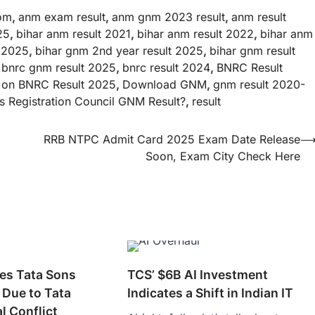
com
,
anm exam result
,
anm gnm 2023 result
,
anm result
25
,
bihar anm result 2021
,
bihar anm result 2022
,
bihar anm
t 2025
,
bihar gnm 2nd year result 2025
,
bihar gnm result
,
bnrc gnm result 2025
,
bnrc result 2024
,
BNRC Result
d on BNRC Result 2025
,
Download GNM
,
gnm result 2020-
 Registration Council GNM Result?
,
result
RRB NTPC Admit Card 2025 Exam Date Release
Soon, Exam City Check Here
es Tata Sons
TCS’ $6B AI Investment
g Due to Tata
Indicates a Shift in Indian IT
l Conflict