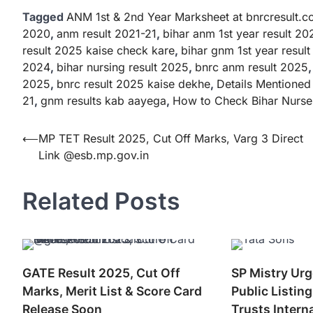
Tagged
ANM 1st & 2nd Year Marksheet at bnrcresult.
2020
,
anm result 2021-21
,
bihar anm 1st year result 20
result 2025 kaise check kare
,
bihar gnm 1st year resul
2024
,
bihar nursing result 2025
,
bnrc anm result 2025
2025
,
bnrc result 2025 kaise dekhe
,
Details Mentione
21
,
gnm results kab aayega
,
How to Check Bihar Nurses
Post
⟵
MP TET Result 2025, Cut Off Marks, Varg 3 Direct
Link @esb.mp.gov.in
navigation
Related Posts
GATE Result 2025, Cut Off
SP Mistry Urg
Marks, Merit List & Score Card
Public Listin
Release Soon
Trusts Interna